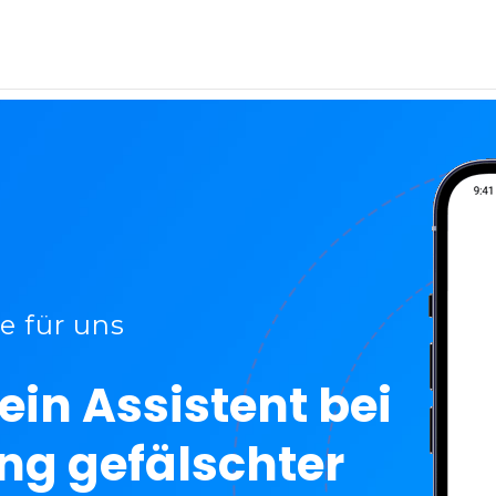
e für uns
ein Assistent bei
ung gefälschter